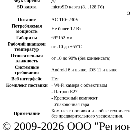
Звук сирены
Да
SD карта
microSD карта (8…128 Гб)
Э
Питание
AC 110~230V
Потребляемая
Не более 12 Вт
мощность
Габариты
69*152 мм
Рабочий диапазон
от -10 до +55°С
температур
Относительная
от 10 до 90% (без конденсата)
влажность
Системные
Android 6 и выше, iOS 11 и выше
требования
Веб интерфейс
Нет
Комплект поставки
- Wi-Fi камера с объективом
- Патрон E27
- Крепежный комплект
- Упаковочная тара
Комплект поставки и любые техническ
Примечание
без предварительного уведомления.
© 2009-2026 ООО "Регион