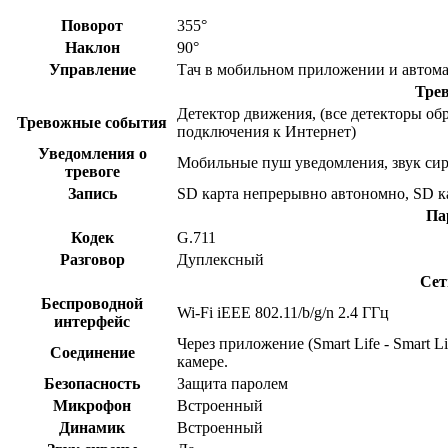
Поворот
355°
Наклон
90°
Управление
Тач в мобильном приложении и автома
Тре
Детектор движения, (все детекторы обр
Тревожные события
подключения к Интернет)
Уведомления о
Мобильные пуш уведомления, звук си
тревоге
Запись
SD карта непрерывно автономно, SD ка
Па
Кодек
G.711
Разговор
Дуплексный
Сет
Беспроводной
Wi-Fi iEEE 802.11/b/g/n 2.4 ГГц
интерфейс
Через приложение (Smart Life - Smart 
Соединение
камере.
Безопасность
Защита паролем
Микрофон
Встроенный
Динамик
Встроенный