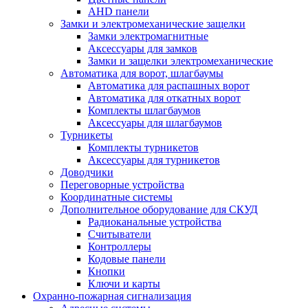
AHD панели
Замки и электромеханические защелки
Замки электромагнитные
Аксессуары для замков
Замки и защелки электромеханические
Автоматика для ворот, шлагбаумы
Автоматика для распашных ворот
Автоматика для откатных ворот
Комплекты шлагбаумов
Аксессуары для шлагбаумов
Турникеты
Комплекты турникетов
Аксессуары для турникетов
Доводчики
Переговорные устройства
Координатные системы
Дополнительное оборудование для СКУД
Радиоканальные устройства
Считыватели
Контроллеры
Кодовые панели
Кнопки
Ключи и карты
Охранно-пожарная сигнализация