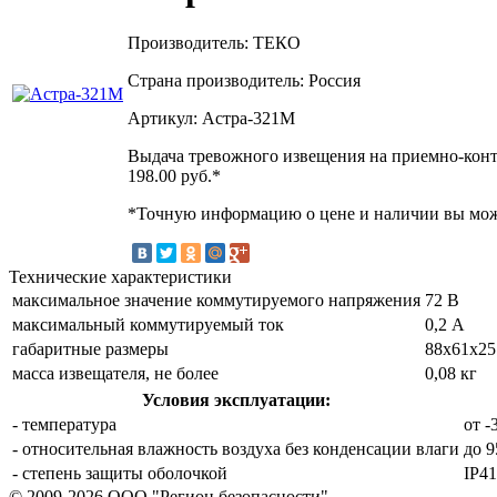
Производитель: ТЕКО
Страна производитель: Россия
Артикул: Астра-321М
Выдача тревожного извещения на приемно-конт
198.00
руб.*
*Точную информацию о цене и наличии вы може
Технические характеристики
максимальное значение коммутируемого напряжения
72 В
максимальный коммутируемый ток
0,2 А
габаритные размеры
88х61х25
масса извещателя, не более
0,08 кг
Условия эксплуатации:
- температура
от -
- относительная влажность воздуха без конденсации влаги
до 
- степень защиты оболочкой
IP41
© 2009-2026 ООО "Регион безопасности"