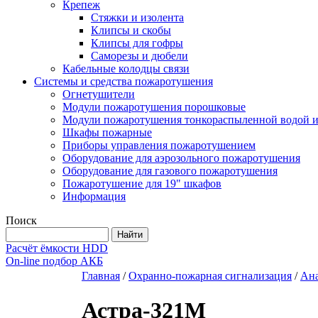
Крепеж
Стяжки и изолента
Клипсы и скобы
Клипсы для гофры
Саморезы и дюбели
Кабельные колодцы связи
Системы и средства пожаротушения
Огнетушители
Модули пожаротушения порошковые
Модули пожаротушения тонкораспыленной водой и
Шкафы пожарные
Приборы управления пожаротушением
Оборудование для аэрозольного пожаротушения
Оборудование для газового пожаротушения
Пожаротушение для 19" шкафов
Информация
Поиск
Расчёт ёмкости HDD
On-line подбор АКБ
Главная
/
Охранно-пожарная сигнализация
/
Ана
Астра-321М