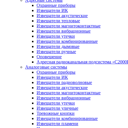
Адресные системы
Охранные приборы
Извещатели ИК
Извещатели акустические
Извещатели тепловые
Извещатели магнитоконтактные
Извещатели вибрационные
Извещатели утечки
Извещатели комбинированные
Извещатели дымовые
Извещатели ручные
Оповещение
Адресная радиоканальная подсистема «С2000
Аналоговые системы
Охранные приборы
Извещатели ИК
Извещатели радиоволновые
Извещатели акустические
Извещатели магнитоконтактные
Извещатели вибрационные
Извещатели утечки
Извещатели уличные
Тревожные кнопки
Извещатели комбинированные
Извещатели пламени