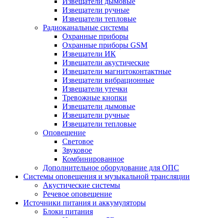
Извещатели дымовые
Извещатели ручные
Извещатели тепловые
Радиоканальные системы
Охранные приборы
Охранные приборы GSM
Извещатели ИК
Извещатели акустические
Извещатели магнитоконтактные
Извещатели вибрационные
Извещатели утечки
Тревожные кнопки
Извещатели дымовые
Извещатели ручные
Извещатели тепловые
Оповещение
Световое
Звуковое
Комбинированное
Дополнительное оборудование для ОПС
Системы оповещения и музыкальной трансляции
Акустические системы
Речевое оповещение
Источники питания и аккумуляторы
Блоки питания