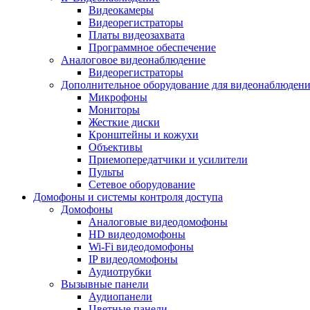
Видеокамеры
Видеорегистраторы
Платы видеозахвата
Программное обеспечение
Аналоговое видеонаблюдение
Видеорегистраторы
Дополнительное оборудование для видеонаблюден
Микрофоны
Мониторы
Жесткие диски
Кронштейны и кожухи
Объективы
Приемопередатчики и усилители
Пульты
Сетевое оборудование
Домофоны и системы контроля доступа
Домофоны
Аналоговые видеодомофоны
HD видеодомофоны
Wi-Fi видеодомофоны
IP видеодомофоны
Аудиотрубки
Вызывные панели
Аудиопанели
Цветные панели