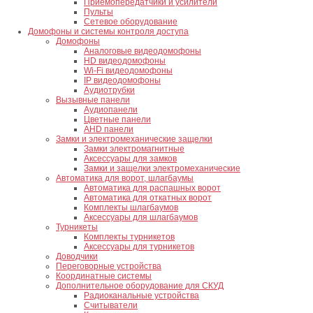
Приемопередатчики и усилители
Пульты
Сетевое оборудование
Домофоны и системы контроля доступа
Домофоны
Аналоговые видеодомофоны
HD видеодомофоны
Wi-Fi видеодомофоны
IP видеодомофоны
Аудиотрубки
Вызывные панели
Аудиопанели
Цветные панели
AHD панели
Замки и электромеханические защелки
Замки электромагнитные
Аксессуары для замков
Замки и защелки электромеханические
Автоматика для ворот, шлагбаумы
Автоматика для распашных ворот
Автоматика для откатных ворот
Комплекты шлагбаумов
Аксессуары для шлагбаумов
Турникеты
Комплекты турникетов
Аксессуары для турникетов
Доводчики
Переговорные устройства
Координатные системы
Дополнительное оборудование для СКУД
Радиоканальные устройства
Считыватели