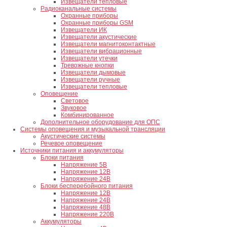
Извещатели тепловые
Радиоканальные системы
Охранные приборы
Охранные приборы GSM
Извещатели ИК
Извещатели акустические
Извещатели магнитоконтактные
Извещатели вибрационные
Извещатели утечки
Тревожные кнопки
Извещатели дымовые
Извещатели ручные
Извещатели тепловые
Оповещение
Световое
Звуковое
Комбинированное
Дополнительное оборудование для ОПС
Системы оповещения и музыкальной трансляции
Акустические системы
Речевое оповещение
Источники питания и аккумуляторы
Блоки питания
Напряжение 5В
Напряжение 12В
Напряжение 24В
Блоки бесперебойного питания
Напряжение 12В
Напряжение 24В
Напряжение 48В
Напряжение 220В
Аккумуляторы