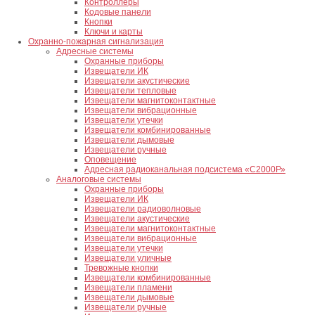
Контроллеры
Кодовые панели
Кнопки
Ключи и карты
Охранно-пожарная сигнализация
Адресные системы
Охранные приборы
Извещатели ИК
Извещатели акустические
Извещатели тепловые
Извещатели магнитоконтактные
Извещатели вибрационные
Извещатели утечки
Извещатели комбинированные
Извещатели дымовые
Извещатели ручные
Оповещение
Адресная радиоканальная подсистема «С2000Р»
Аналоговые системы
Охранные приборы
Извещатели ИК
Извещатели радиоволновые
Извещатели акустические
Извещатели магнитоконтактные
Извещатели вибрационные
Извещатели утечки
Извещатели уличные
Тревожные кнопки
Извещатели комбинированные
Извещатели пламени
Извещатели дымовые
Извещатели ручные