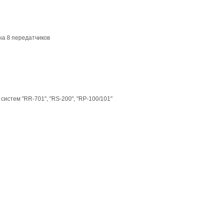
на 8 передатчиков
систем "RR-701", "RS-200", "RP-100/101"