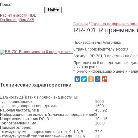
Поиск
Расчёт ёмкости HDD
On-line подбор АКБ
Главная
/
Охранно-пожарная сигнал
RR-701 R приемник 
Производитель: Альтоника
Страна производитель: Россия
Артикул: RR-701 R приемник на 8 п
Приемник на 8 передатчиков, индика
2 770.00
руб.*
*Точную информацию о цене и налич
Технические характеристики
Дальность действия в прямой видимости, м:
- для радиокнопок
1000
- для стационарных передатчиков
1500
Рабочая частота, МГц
433.92
Информационная емкость (количество передатчиков)
8
Напряжение питания DC, В
10…15
Ток потребления, мА
100.0
Параметры реле:
- коммутируемое напряжение при токе 0, 1 А, В
72.0
- коммутируемый ток при напряжении до 12 В, А
2.0