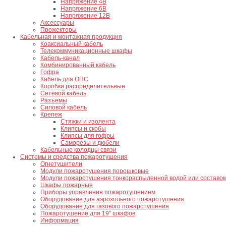
Напряжение 4В
Напряжение 6В
Напряжение 12В
Аксессуары
Прожекторы
Кабельная и монтажная продукция
Коаксиальный кабель
Телекоммуникационные шкафы
Кабель-канал
Комбинированный кабель
Гофра
Кабель для ОПС
Коробки распределительные
Сетевой кабель
Разъемы
Силовой кабель
Крепеж
Стяжки и изолента
Клипсы и скобы
Клипсы для гофры
Саморезы и дюбели
Кабельные колодцы связи
Системы и средства пожаротушения
Огнетушители
Модули пожаротушения порошковые
Модули пожаротушения тонкораспыленной водой или составо
Шкафы пожарные
Приборы управления пожаротушением
Оборудование для аэрозольного пожаротушения
Оборудование для газового пожаротушения
Пожаротушение для 19" шкафов
Информация