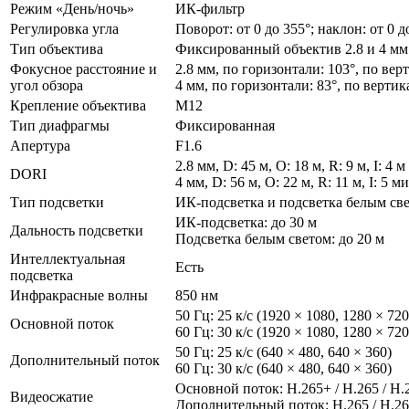
Режим «День/ночь»
ИК-фильтр
Регулировка угла
Поворот: от 0 до 355°; наклон: от 0 д
Тип объектива
Фиксированный объектив 2.8 и 4 мм
Фокусное расстояние и
2.8 мм, по горизонтали: 103°, по вер
угол обзора
4 мм, по горизонтали: 83°, по вертик
Крепление объектива
M12
Тип диафрагмы
Фиксированная
Апертура
F1.6
2.8 мм, D: 45 м, O: 18 м, R: 9 м, I: 4 м
DORI
4 мм, D: 56 м, O: 22 м, R: 11 м, I: 5 м
Тип подсветки
ИК-подсветка и подсветка белым св
ИК-подсветка: до 30 м
Дальность подсветки
Подсветка белым светом: до 20 м
Интеллектуальная
Есть
подсветка
Инфракрасные волны
850 нм
50 Гц: 25 к/с (1920 × 1080, 1280 × 720
Основной поток
60 Гц: 30 к/с (1920 × 1080, 1280 × 720
50 Гц: 25 к/с (640 × 480, 640 × 360)
Дополнительный поток
60 Гц: 30 к/с (640 × 480, 640 × 360)
Основной поток: H.265+ / H.265 / H.2
Видеосжатие
Дополнительный поток: H.265 / H.2