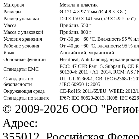
Материал
Металл и пластик
Размеры
Ø 121.4 × 97.7 мм (Ø 4.8 × 3.8″)
Размер упаковки
150 × 150 × 141 мм (5.9 × 5.9 × 5.6″)
Масса
Приблиз. 550 г
Масса с упаковкой
Приблиз. 800 г
Условия хранения
От -30 до +60 °C. Влажность 95 % ил
Рабочие условия
От -40 до +60 °C, влажность: 95 % и
Язык
Английский, украинский
Основные функции
Heartbeat, Anti-banding, зеркалирова
FCC: 47 CFR Part 15, Subpart B, CE-
Стандарты EMC
50130-4: 2011 +A1: 2014, RCM: AS / N
Стандарты по
UL: UL 62368-1, CB: IEC 62368-1: 201
безопасности
/ IEC 60950-1: 2005
Окружающая среда
CE-RoHS: 2011/65/EU, WEEE: 2012/19
Стандарты по защите
IP67: IEC 60529-2013, IK08: IEC 622
© 2009-2026 ООО "Регион
Адрес:
355012, Российская Федер