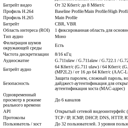
Битрейт видео
От 32 Кбит/с до 8 Мбит/с
Профиль H.264
Baseline Profile/Main Profile/High Profi
Профиль H.265
Main Profile
Битрейт
CBR, VBR
Область интереса (ROI)
1 фиксированная область для основн
Тип аудио
Моно
Фильтрация шумов
Есть
окружающей среды
Частота дискретизации
8/16 кГц
Аудиосжатие
G.711ulaw / G.711alaw / G.722.1 / G
64 Кбит/с (G.711 ulaw) / 64 Кбит/с (G.
Битрейт аудио
(MP2L2) / от 16 до 64 Кбит/с (AAC-
Защита паролем, сложный пароль, в
Безопасность
дайджест-аутентификация для открыт
аутентификация хоста (MAC-адрес)
Одновременный
просмотр в режиме
До 6 каналов
реального времени
API
Открытый сетевой видеоинтерфейс (Pro
Протоколы
TCP / IP, ICMP, DHCP, DNS, HTTP, R
Пользователь / хост
До 32 пользователей. 3 уровня польз