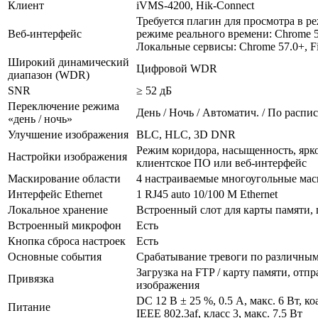
Клиент
iVMS-4200, Hik-Connect
Требуется плагин для просмотра в ре
Веб-интерфейс
режиме реального времени: Chrome 57
Локальные сервисы: Chrome 57.0+, Fi
Широкий динамический
Цифровой WDR
диапазон (WDR)
SNR
≥ 52 дБ
Переключение режима
День / Ночь / Автоматич. / По расп
«день / ночь»
Улучшение изображения
BLC, HLC, 3D DNR
Режим коридора, насыщенность, яркос
Настройки изображения
клиентское ПО или веб-интерфейс
Маскирование области
4 настраиваемые многоугольные мас
Интерфейс Ethernet
1 RJ45 auto 10/100 М Ethernet
Локальное хранение
Встроенный слот для карты памяти, 
Встроенный микрофон
Есть
Кнопка сброса настроек
Есть
Основные события
Срабатывание тревоги по различным 
Загрузка на FTP / карту памяти, отпр
Привязка
изображения
DC 12 В ± 25 %, 0.5 А, макс. 6 Вт, 
Питание
IEEE 802.3af, класс 3, макс. 7.5 Вт