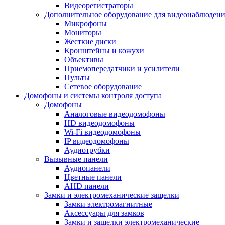
Видеорегистраторы
Дополнительное оборудование для видеонаблюден
Микрофоны
Мониторы
Жесткие диски
Кронштейны и кожухи
Объективы
Приемопередатчики и усилители
Пульты
Сетевое оборудование
Домофоны и системы контроля доступа
Домофоны
Аналоговые видеодомофоны
HD видеодомофоны
Wi-Fi видеодомофоны
IP видеодомофоны
Аудиотрубки
Вызывные панели
Аудиопанели
Цветные панели
AHD панели
Замки и электромеханические защелки
Замки электромагнитные
Аксессуары для замков
Замки и защелки электромеханические