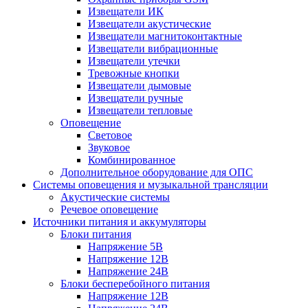
Извещатели ИК
Извещатели акустические
Извещатели магнитоконтактные
Извещатели вибрационные
Извещатели утечки
Тревожные кнопки
Извещатели дымовые
Извещатели ручные
Извещатели тепловые
Оповещение
Световое
Звуковое
Комбинированное
Дополнительное оборудование для ОПС
Системы оповещения и музыкальной трансляции
Акустические системы
Речевое оповещение
Источники питания и аккумуляторы
Блоки питания
Напряжение 5В
Напряжение 12В
Напряжение 24В
Блоки бесперебойного питания
Напряжение 12В