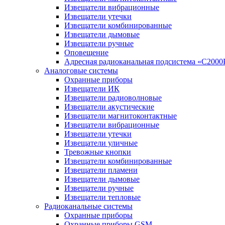
Извещатели вибрационные
Извещатели утечки
Извещатели комбинированные
Извещатели дымовые
Извещатели ручные
Оповещение
Адресная радиоканальная подсистема «С2000
Аналоговые системы
Охранные приборы
Извещатели ИК
Извещатели радиоволновые
Извещатели акустические
Извещатели магнитоконтактные
Извещатели вибрационные
Извещатели утечки
Извещатели уличные
Тревожные кнопки
Извещатели комбинированные
Извещатели пламени
Извещатели дымовые
Извещатели ручные
Извещатели тепловые
Радиоканальные системы
Охранные приборы
Охранные приборы GSM