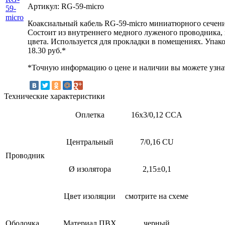
Артикул: RG-59-micro
Коаксиальный кабель RG-59-micro миниатюрного сечения
Состоит из внутреннего медного луженого проводника,
цвета. Используется для прокладки в помещениях. Упако
18.30
руб.*
*Точную информацию о цене и наличии вы можете узнат
Технические характеристики
Оплетка
16х3/0,12 CCA
Центральный
7/0,16 CU
Проводник
Ø изолятора
2,15±0,1
Цвет изоляции
смотрите на схеме
Оболочка
Материал ПВХ
черный