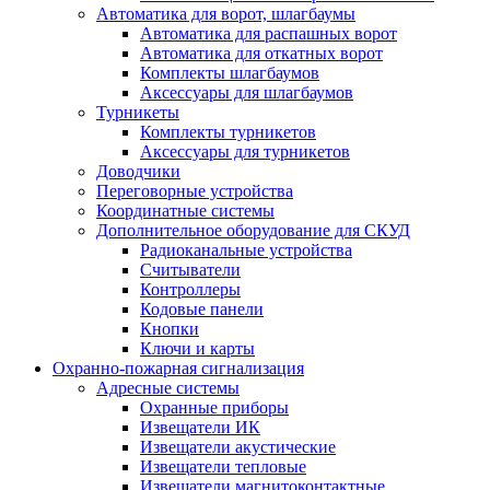
Автоматика для ворот, шлагбаумы
Автоматика для распашных ворот
Автоматика для откатных ворот
Комплекты шлагбаумов
Аксессуары для шлагбаумов
Турникеты
Комплекты турникетов
Аксессуары для турникетов
Доводчики
Переговорные устройства
Координатные системы
Дополнительное оборудование для СКУД
Радиоканальные устройства
Считыватели
Контроллеры
Кодовые панели
Кнопки
Ключи и карты
Охранно-пожарная сигнализация
Адресные системы
Охранные приборы
Извещатели ИК
Извещатели акустические
Извещатели тепловые
Извещатели магнитоконтактные