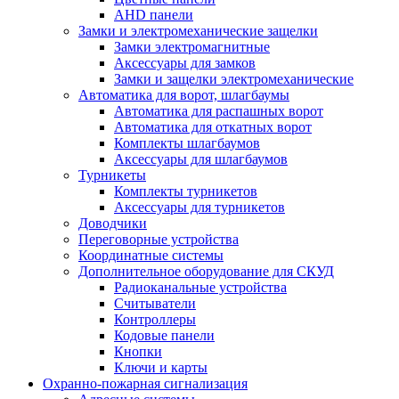
AHD панели
Замки и электромеханические защелки
Замки электромагнитные
Аксессуары для замков
Замки и защелки электромеханические
Автоматика для ворот, шлагбаумы
Автоматика для распашных ворот
Автоматика для откатных ворот
Комплекты шлагбаумов
Аксессуары для шлагбаумов
Турникеты
Комплекты турникетов
Аксессуары для турникетов
Доводчики
Переговорные устройства
Координатные системы
Дополнительное оборудование для СКУД
Радиоканальные устройства
Считыватели
Контроллеры
Кодовые панели
Кнопки
Ключи и карты
Охранно-пожарная сигнализация