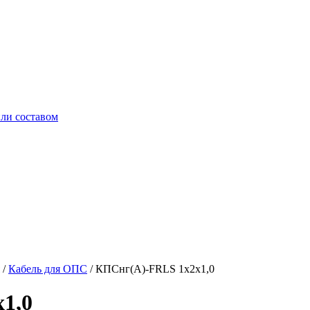
ли составом
/
Кабель для ОПС
/
КПСнг(А)-FRLS 1x2x1,0
1,0