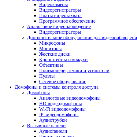
Видеокамеры
Видеорегистраторы
Платы видеозахвата
Программное обеспечение
Аналоговое видеонаблюдение
Видеорегистраторы
Дополнительное оборудование для видеонаблюден
Микрофоны
Мониторы
Жесткие диски
Кронштейны и кожухи
Объективы
Приемопередатчики и усилители
Пульты
Сетевое оборудование
Домофоны и системы контроля доступа
Домофоны
Аналоговые видеодомофоны
HD видеодомофоны
Wi-Fi видеодомофоны
IP видеодомофоны
Аудиотрубки
Вызывные панели
Аудиопанели
Цветные панели