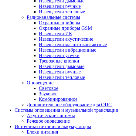
Извещатели дымовые
Извещатели ручные
Извещатели тепловые
Радиоканальные системы
Охранные приборы
Охранные приборы GSM
Извещатели ИК
Извещатели акустические
Извещатели магнитоконтактные
Извещатели вибрационные
Извещатели утечки
Тревожные кнопки
Извещатели дымовые
Извещатели ручные
Извещатели тепловые
Оповещение
Световое
Звуковое
Комбинированное
Дополнительное оборудование для ОПС
Системы оповещения и музыкальной трансляции
Акустические системы
Речевое оповещение
Источники питания и аккумуляторы
Блоки питания