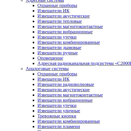
Адресные системы
Охранные приборы
Извещатели ИК
Извещатели акустические
Извещатели тепловые
Извещатели магнитоконтактные
Извещатели вибрационные
Извещатели утечки
Извещатели комбинированные
Извещатели дымовые
Извещатели ручные
Оповещение
Адресная радиоканальная подсистема «С2000
Аналоговые системы
Охранные приборы
Извещатели ИК
Извещатели радиоволновые
Извещатели акустические
Извещатели магнитоконтактные
Извещатели вибрационные
Извещатели утечки
Извещатели уличные
Тревожные кнопки
Извещатели комбинированные
Извещатели пламени