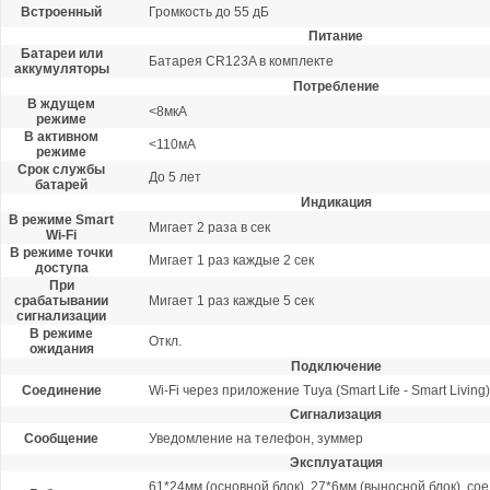
Встроенный
Громкость до 55 дБ
Питание
Батареи или
Батарея CR123A в комплекте
аккумуляторы
Потребление
В ждущем
<8мкА
режиме
В активном
<110мА
режиме
Срок службы
До 5 лет
батарей
Индикация
В режиме Smart
Мигает 2 раза в сек
Wi-Fi
В режиме точки
Мигает 1 раз каждые 2 сек
доступа
При
срабатывании
Мигает 1 раз каждые 5 сек
сигнализации
В режиме
Откл.
ожидания
Подключение
Соединение
Wi-Fi через приложение Tuya (Smart Life - Smart Livin
Сигнализация
Сообщение
Уведомление на телефон, зуммер
Эксплуатация
61*24мм (основной блок), 27*6мм (выносной блок), с