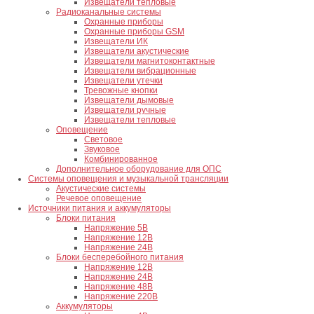
Извещатели тепловые
Радиоканальные системы
Охранные приборы
Охранные приборы GSM
Извещатели ИК
Извещатели акустические
Извещатели магнитоконтактные
Извещатели вибрационные
Извещатели утечки
Тревожные кнопки
Извещатели дымовые
Извещатели ручные
Извещатели тепловые
Оповещение
Световое
Звуковое
Комбинированное
Дополнительное оборудование для ОПС
Системы оповещения и музыкальной трансляции
Акустические системы
Речевое оповещение
Источники питания и аккумуляторы
Блоки питания
Напряжение 5В
Напряжение 12В
Напряжение 24В
Блоки бесперебойного питания
Напряжение 12В
Напряжение 24В
Напряжение 48В
Напряжение 220В
Аккумуляторы