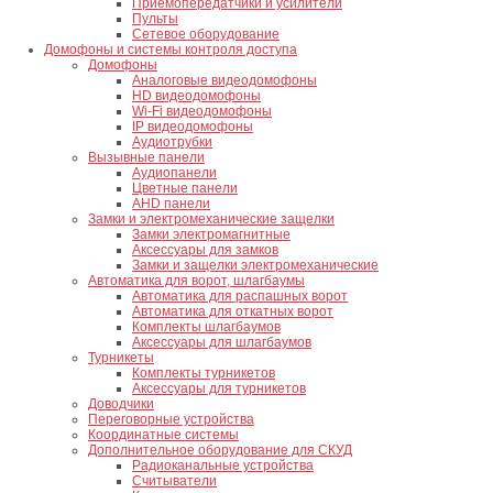
Приемопередатчики и усилители
Пульты
Сетевое оборудование
Домофоны и системы контроля доступа
Домофоны
Аналоговые видеодомофоны
HD видеодомофоны
Wi-Fi видеодомофоны
IP видеодомофоны
Аудиотрубки
Вызывные панели
Аудиопанели
Цветные панели
AHD панели
Замки и электромеханические защелки
Замки электромагнитные
Аксессуары для замков
Замки и защелки электромеханические
Автоматика для ворот, шлагбаумы
Автоматика для распашных ворот
Автоматика для откатных ворот
Комплекты шлагбаумов
Аксессуары для шлагбаумов
Турникеты
Комплекты турникетов
Аксессуары для турникетов
Доводчики
Переговорные устройства
Координатные системы
Дополнительное оборудование для СКУД
Радиоканальные устройства
Считыватели