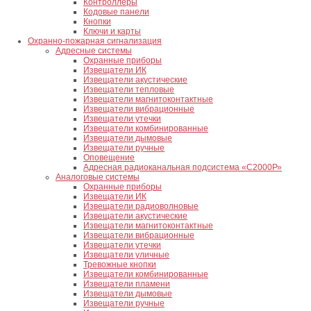
Контроллеры
Кодовые панели
Кнопки
Ключи и карты
Охранно-пожарная сигнализация
Адресные системы
Охранные приборы
Извещатели ИК
Извещатели акустические
Извещатели тепловые
Извещатели магнитоконтактные
Извещатели вибрационные
Извещатели утечки
Извещатели комбинированные
Извещатели дымовые
Извещатели ручные
Оповещение
Адресная радиоканальная подсистема «С2000Р»
Аналоговые системы
Охранные приборы
Извещатели ИК
Извещатели радиоволновые
Извещатели акустические
Извещатели магнитоконтактные
Извещатели вибрационные
Извещатели утечки
Извещатели уличные
Тревожные кнопки
Извещатели комбинированные
Извещатели пламени
Извещатели дымовые
Извещатели ручные