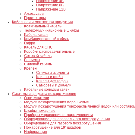
Напряжение 4В
Напряжение 6В
Напряжение 12В
Аксессуары
Прожекторы
Кабельная и монтажная продукция
Коаксиальный кабель
Телекоммуникационные шкафы
Кабель-канал
Комбинированный кабель
Гофра
Кабель для ОПС
Коробки распределительные
Сетевой кабель
Разъемы
Силовой кабель
Крепеж
Стяжки и изолента
Клипсы и скобы
Клипсы для гофры
Саморезы и дюбели
Кабельные колодцы связи
Системы и средства пожаротушения
Огнетушители
Модули пожаротушения порошковые
Модули пожаротушения тонкораспыленной водой или составо
Шкафы пожарные
Приборы управления пожаротушением
Оборудование для аэрозольного пожаротушения
Оборудование для газового пожаротушения
Пожаротушение для 19" шкафов
Информация