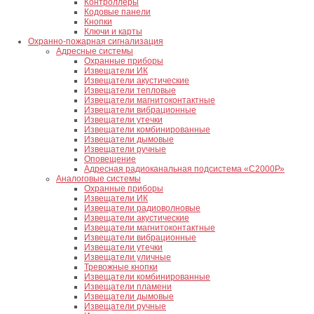
Контроллеры
Кодовые панели
Кнопки
Ключи и карты
Охранно-пожарная сигнализация
Адресные системы
Охранные приборы
Извещатели ИК
Извещатели акустические
Извещатели тепловые
Извещатели магнитоконтактные
Извещатели вибрационные
Извещатели утечки
Извещатели комбинированные
Извещатели дымовые
Извещатели ручные
Оповещение
Адресная радиоканальная подсистема «С2000Р»
Аналоговые системы
Охранные приборы
Извещатели ИК
Извещатели радиоволновые
Извещатели акустические
Извещатели магнитоконтактные
Извещатели вибрационные
Извещатели утечки
Извещатели уличные
Тревожные кнопки
Извещатели комбинированные
Извещатели пламени
Извещатели дымовые
Извещатели ручные