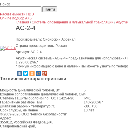
Поиск
Расчёт ёмкости HDD
On-line подбор АКБ
Главная
/
Системы оповещения и музыкальной трансляции
/
Акусти
АС-2-4
Производитель: Сибирский Арсенал
Страна производитель: Россия
Артикул: АС-2-4
Акустическая система «АС-2-4» предназначена для использования 
1 290.00
руб.*
*Точную информацию о цене и наличии вы можете узнать по телефо
Технические характеристики
Мощность динамической головки, Вт
5
Входное сопротивление динамической головки, Ом
4
Степень защиты оболочки по ГОСТ 14254-96
IP41
Габаритные размеры, мм
140х200х67
Диапазон рабочих температур,°C
-30...+50
Срок службы, не менее
10 лет
© 2009-2026 ООО "Регион безопасности"
Адрес:
355012, Российская Федерация,
Ставропольский край,