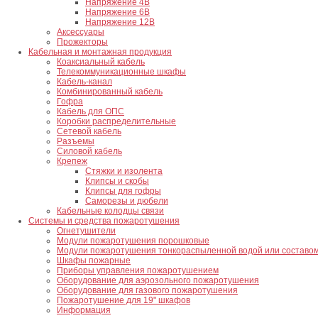
Напряжение 4В
Напряжение 6В
Напряжение 12В
Аксессуары
Прожекторы
Кабельная и монтажная продукция
Коаксиальный кабель
Телекоммуникационные шкафы
Кабель-канал
Комбинированный кабель
Гофра
Кабель для ОПС
Коробки распределительные
Сетевой кабель
Разъемы
Силовой кабель
Крепеж
Стяжки и изолента
Клипсы и скобы
Клипсы для гофры
Саморезы и дюбели
Кабельные колодцы связи
Системы и средства пожаротушения
Огнетушители
Модули пожаротушения порошковые
Модули пожаротушения тонкораспыленной водой или составо
Шкафы пожарные
Приборы управления пожаротушением
Оборудование для аэрозольного пожаротушения
Оборудование для газового пожаротушения
Пожаротушение для 19" шкафов
Информация