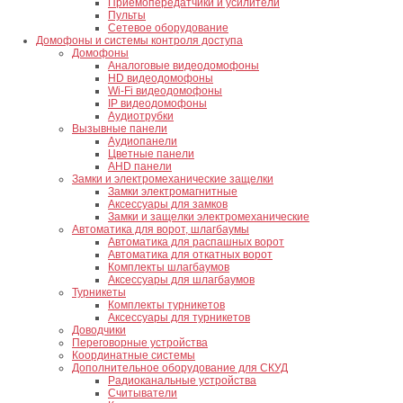
Приемопередатчики и усилители
Пульты
Сетевое оборудование
Домофоны и системы контроля доступа
Домофоны
Аналоговые видеодомофоны
HD видеодомофоны
Wi-Fi видеодомофоны
IP видеодомофоны
Аудиотрубки
Вызывные панели
Аудиопанели
Цветные панели
AHD панели
Замки и электромеханические защелки
Замки электромагнитные
Аксессуары для замков
Замки и защелки электромеханические
Автоматика для ворот, шлагбаумы
Автоматика для распашных ворот
Автоматика для откатных ворот
Комплекты шлагбаумов
Аксессуары для шлагбаумов
Турникеты
Комплекты турникетов
Аксессуары для турникетов
Доводчики
Переговорные устройства
Координатные системы
Дополнительное оборудование для СКУД
Радиоканальные устройства
Считыватели