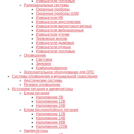
Извещатели тепловые
Радиоканальные системы
Охранные приборы
Охранные приборы GSM
Извещатели ИК
Извещатели акустические
Извещатели магнитоконтактные
Извещатели вибрационные
Извещатели утечки
Тревожные кнопки
Извещатели дымовые
Извещатели ручные
Извещатели тепловые
Оповещение
Световое
Звуковое
Комбинированное
Дополнительное оборудование для ОПС
Системы оповещения и музыкальной трансляции
Акустические системы
Речевое оповещение
Источники питания и аккумуляторы
Блоки питания
Напряжение 5В
Напряжение 12В
Напряжение 24В
Блоки бесперебойного питания
Напряжение 12В
Напряжение 24В
Напряжение 48В
Напряжение 220В
Аккумуляторы