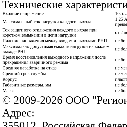
Технические характерист
Входное напряжение
10,5…
1,25 
Максимальный ток нагрузки каждого выхода
превы
Ток защитного отключения каждого выхода при
от 2 д
коротком замыкании в цепи нагрузки
Падение напряжения между входом и выходами РНП
не бол
Максимально допустимая емкость нагрузки на каждом
не бо
выходе РНП
Время восстановления выходного напряжения после
не бол
прекращения аварийного режима
Средняя наработка на отказ
не ме
Средний срок службы
не ме
Корпус
пласт
Габаритные размеры, мм
не бо
Масса
не бол
© 2009-2026 ООО "Регион
Адрес:
355012, Российская Федер