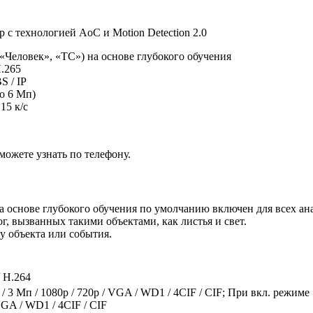
c технологией AoC и Motion Detection 2.0
«Человек», «ТС») на основе глубокого обучения
H.265
 / IP
до 6 Мп)
15 к/с
ожете узнать по телефону.
 основе глубокого обучения по умолчанию включен для всех ан
, вызванных такими объектами, как листья и свет.
у объекта или события.
/ H.264
 / 3 Мп / 1080p / 720p / VGA / WD1 / 4CIF / CIF; При вкл. режиме
/ VGA / WD1 / 4CIF / CIF