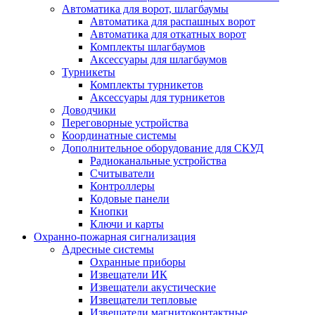
Автоматика для ворот, шлагбаумы
Автоматика для распашных ворот
Автоматика для откатных ворот
Комплекты шлагбаумов
Аксессуары для шлагбаумов
Турникеты
Комплекты турникетов
Аксессуары для турникетов
Доводчики
Переговорные устройства
Координатные системы
Дополнительное оборудование для СКУД
Радиоканальные устройства
Считыватели
Контроллеры
Кодовые панели
Кнопки
Ключи и карты
Охранно-пожарная сигнализация
Адресные системы
Охранные приборы
Извещатели ИК
Извещатели акустические
Извещатели тепловые
Извещатели магнитоконтактные