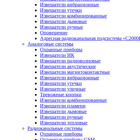
Извещатели вибрационные
Извещатели утечки
Извещатели комбинированные
Извещатели дымовые
Извещатели ручные
Оповещение
Адресная радиоканальная подсистема «С2000
Аналоговые системы
Охранные приборы
Извещатели ИК
Извещатели радиоволновые
Извещатели акустические
Извещатели магнитоконтактные
Извещатели вибрационные
Извещатели утечки
Извещатели уличные
Тревожные кнопки
Извещатели комбинированные
Извещатели пламени
Извещатели дымовые
Извещатели ручные
Извещатели тепловые
Радиоканальные системы
Охранные приборы
Охранные приборы GSM