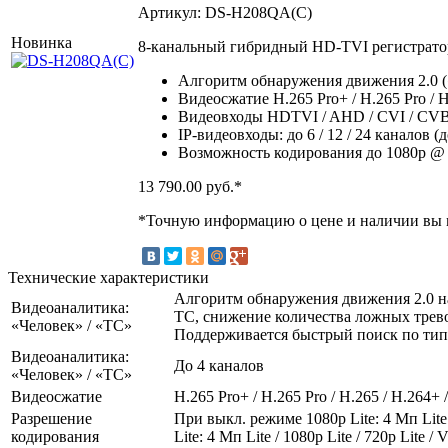
Артикул: DS-H208QA(C)
Новинка
8-канальный гибридный HD-TVI регистратор 
Алгоритм обнаружения движения 2.0 (
Видеосжатие H.265 Pro+ / H.265 Pro / 
Видеовходы HDTVI / AHD / CVI / CVBS
IP-видеовходы: до 6 / 12 / 24 каналов (
Возможность кодирования до 1080p @ 
13 790.00
руб.*
*Точную информацию о цене и наличии вы м
Технические характеристики
Алгоритм обнаружения движения 2.0 на
Видеоаналитика:
ТС, снижение количества ложных тревог
«Человек» / «ТС»
Поддерживается быстрый поиск по тип
Видеоаналитика:
До 4 каналов
«Человек» / «ТС»
Видеосжатие
H.265 Pro+ / H.265 Pro / H.265 / H.264+ 
Разрешение
При выкл. режиме 1080p Lite: 4 Мп Lite
кодирования
Lite: 4 Мп Lite / 1080p Lite / 720p Lite 