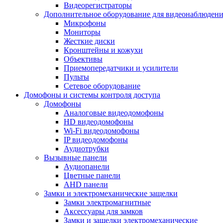
Видеорегистраторы
Дополнительное оборудование для видеонаблюден
Микрофоны
Мониторы
Жесткие диски
Кронштейны и кожухи
Объективы
Приемопередатчики и усилители
Пульты
Сетевое оборудование
Домофоны и системы контроля доступа
Домофоны
Аналоговые видеодомофоны
HD видеодомофоны
Wi-Fi видеодомофоны
IP видеодомофоны
Аудиотрубки
Вызывные панели
Аудиопанели
Цветные панели
AHD панели
Замки и электромеханические защелки
Замки электромагнитные
Аксессуары для замков
Замки и защелки электромеханические