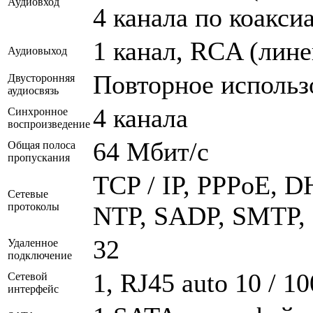
Аудиовход
4 канала по коакс
1 канал, RCA (лин
Аудиовыход
Повторное использ
Двусторонняя
аудиосвязь
4 канала
Синхронное
воспроизведение
64 Мбит/с
Общая полоса
пропускания
TCP / IP, PPPoE, 
Сетевые
протоколы
NTP, SADP, SMTP,
32
Удаленное
подключение
1, RJ45 auto 10 / 1
Сетевой
интерфейс