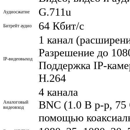
G.711u
Аудиосжатие
64 Кбит/с
Битрейт аудио
1 канал (расширени
Разрешение до 108
IP-видеовыход
Поддержка IP-камер
H.264
4 канала
BNC (1.0 В p-p, 75
Аналоговый
видеовход
помощью коаксиаль