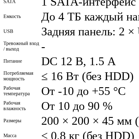
1 SATA-интерфейс
SATA
До 4 ТБ каждый на
Емкость
Задняя панель: 2 ×
USB
-
Тревожный вход
/ выход
DC 12 В, 1.5 А
Питание
≤ 16 Вт (без HDD)
Потребляемая
мощность
От -10 до +55 °C
Рабочая
температура
От 10 до 90 %
Рабочая
влажность
200 × 200 × 45 мм (
Размеры
≤ 0.8 кг (без HDD)
Масса