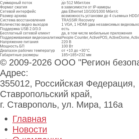
Суммарный поток
до 512 Мбит/сек
Формат сжатия
в зависимости от IP-камеры
Сетевой интерфейс
два Ethernet 10/100/1000 Мбит/с
Размер архива
возможность установки до 4 съемных HDD/
Система восстановления
TRASSIR Recovery
Количество видео выходов
1 VGA, 1 HDMI (два независимых видеовых
Поддержка USB 2.0/3.0
есть
Бесплатный сетевой клиент
да, в том числе мобильные приложения
Поддерживаемая видеоаналитика
People Counter, ActivePOS, ActiveDome, Acti
Напряжение питания
220 В
Мощность БП
100 Вт
Диапазон рабочих температур
от +10 до +30°C
Габаритные размеры
185×185×232 мм
© 2009-2026 ООО "Регион безоп
Адрес:
355012, Российская Федерация,
Ставропольский край,
г. Ставрополь, ул. Мира, 116а
Главная
Новости