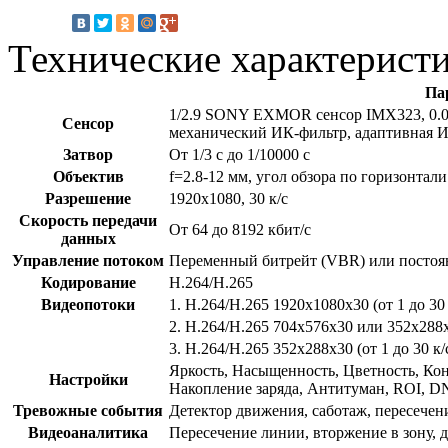
Технические характерист
Па
1/2.9 SONY EXMOR сенсор IMX323, 0.01 
Сенсор
механический ИК-фильтр, адаптивная И
Затвор
От 1/3 с до 1/10000 с
Объектив
f=2.8-12 мм, угол обзора по горизонтали
Разрешение
1920х1080, 30 к/с
Скорость передачи
От 64 до 8192 кбит/с
данных
Управление потоком
Переменный битрейт (VBR) или постоя
Кодирование
H.264/H.265
Видеопотоки
1. H.264/H.265 1920x1080x30 (от 1 до 30 
2. H.264/H.265 704x576x30 или 352x288x3
3. H.264/H.265 352x288x30 (от 1 до 30 к/
Яркость, Насыщенность, Цветность, Кон
Настройки
Накопление заряда, Антитуман, ROI, 
Тревожные события
Детектор движения, саботаж, пересечен
Видеоаналитика
Пересечение линии, вторжение в зону, 