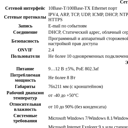
Сет
Сетевой интерфейс
10Base-T/100Base-TX Ethernet порт
IPV4, ARP, TCP, UDP, ICMP, DHCP, NTP,
Сетевые протоколы
HTTPS
Запись
E-mail по событиям
Соединение
DHCP, Статический адрес, облачный серви
Программный и аппаратный сторожевой 
Безопасность
настройкой прав доступа
ONVIF
2.4
Пользователи
Не более 10 одновременных подключен
Э
Питание
9…12 В ±5%, PoE 802.3af
Потребляемая
Не более 8 Вт
мощность
Габариты
76х211 мм (с кронштейном)
Рабочий диапазон
от -40 до +50°С
температур
Относительная
от 10 до 90% (без конденсата)
влажность
Системные
Microsoft Windows 7/Windows 8.1/Windo
требования
Microsoft Internet Explorer 9.x или старше