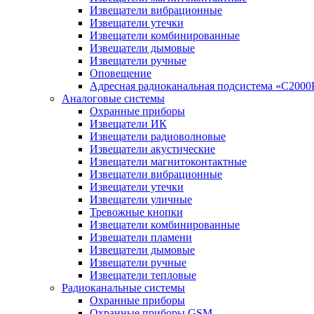
Извещатели вибрационные
Извещатели утечки
Извещатели комбинированные
Извещатели дымовые
Извещатели ручные
Оповещение
Адресная радиоканальная подсистема «С2000
Аналоговые системы
Охранные приборы
Извещатели ИК
Извещатели радиоволновые
Извещатели акустические
Извещатели магнитоконтактные
Извещатели вибрационные
Извещатели утечки
Извещатели уличные
Тревожные кнопки
Извещатели комбинированные
Извещатели пламени
Извещатели дымовые
Извещатели ручные
Извещатели тепловые
Радиоканальные системы
Охранные приборы
Охранные приборы GSM