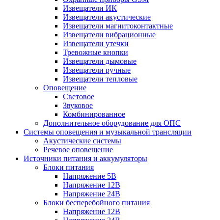
Извещатели ИК
Извещатели акустические
Извещатели магнитоконтактные
Извещатели вибрационные
Извещатели утечки
Тревожные кнопки
Извещатели дымовые
Извещатели ручные
Извещатели тепловые
Оповещение
Световое
Звуковое
Комбинированное
Дополнительное оборудование для ОПС
Системы оповещения и музыкальной трансляции
Акустические системы
Речевое оповещение
Источники питания и аккумуляторы
Блоки питания
Напряжение 5В
Напряжение 12В
Напряжение 24В
Блоки бесперебойного питания
Напряжение 12В