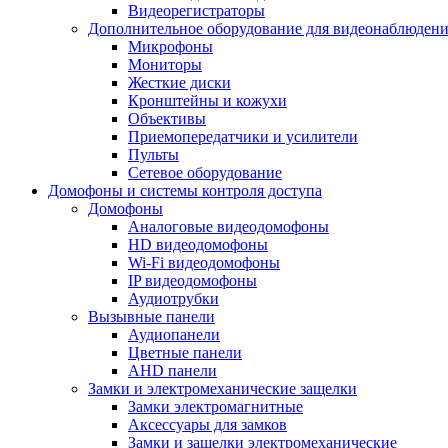
Видеорегистраторы
Дополнительное оборудование для видеонаблюден
Микрофоны
Мониторы
Жесткие диски
Кронштейны и кожухи
Объективы
Приемопередатчики и усилители
Пульты
Сетевое оборудование
Домофоны и системы контроля доступа
Домофоны
Аналоговые видеодомофоны
HD видеодомофоны
Wi-Fi видеодомофоны
IP видеодомофоны
Аудиотрубки
Вызывные панели
Аудиопанели
Цветные панели
AHD панели
Замки и электромеханические защелки
Замки электромагнитные
Аксессуары для замков
Замки и защелки электромеханические