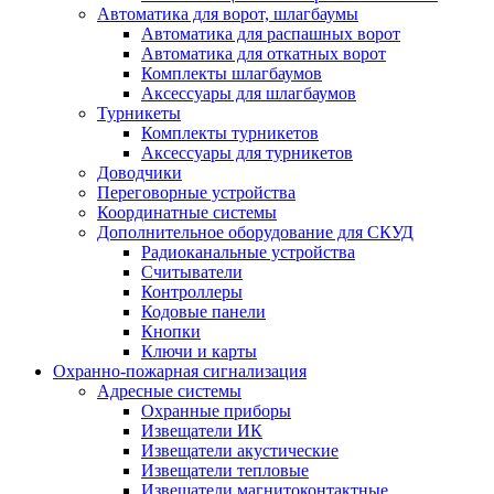
Автоматика для ворот, шлагбаумы
Автоматика для распашных ворот
Автоматика для откатных ворот
Комплекты шлагбаумов
Аксессуары для шлагбаумов
Турникеты
Комплекты турникетов
Аксессуары для турникетов
Доводчики
Переговорные устройства
Координатные системы
Дополнительное оборудование для СКУД
Радиоканальные устройства
Считыватели
Контроллеры
Кодовые панели
Кнопки
Ключи и карты
Охранно-пожарная сигнализация
Адресные системы
Охранные приборы
Извещатели ИК
Извещатели акустические
Извещатели тепловые
Извещатели магнитоконтактные