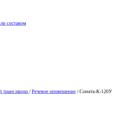
ли составом
й трансляции
/
Речевое оповещение
/
Соната-К-120У