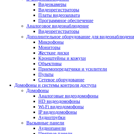
Видеокамеры
Видеорегистраторы
Платы видеозахвата
Программное обеспечение
Аналоговое видеонаблюдение
Видеорегистраторы
Дополнительное оборудование для видеонаблюден
Микрофоны
Мониторы
Жесткие диски
Кронштейны и кожухи
Объективы
Приемопередатчики и усилители
Пульты
Сетевое оборудование
Домофоны и системы контроля доступа
Домофоны
Аналоговые видеодомофоны
HD видеодомофоны
Wi-Fi видеодомофоны
IP видеодомофоны
Аудиотрубки
Вызывные панели
Аудиопанели
Цветные панели