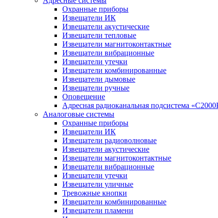
Адресные системы
Охранные приборы
Извещатели ИК
Извещатели акустические
Извещатели тепловые
Извещатели магнитоконтактные
Извещатели вибрационные
Извещатели утечки
Извещатели комбинированные
Извещатели дымовые
Извещатели ручные
Оповещение
Адресная радиоканальная подсистема «С2000
Аналоговые системы
Охранные приборы
Извещатели ИК
Извещатели радиоволновые
Извещатели акустические
Извещатели магнитоконтактные
Извещатели вибрационные
Извещатели утечки
Извещатели уличные
Тревожные кнопки
Извещатели комбинированные
Извещатели пламени