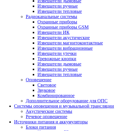
Извещатели дымовые
Извещатели ручные
Извещатели тепловые
Радиоканальные системы
Охранные приборы
Охранные приборы GSM
Извещатели ИК
Извещатели акустические
Извещатели магнитоконтактные
Извещатели вибрационные
Извещатели утечки
Тревожные кнопки
Извещатели дымовые
Извещатели ручные
Извещатели тепловые
Оповещение
Световое
Звуковое
Комбинированное
Дополнительное оборудование для ОПС
Системы оповещения и музыкальной трансляции
Акустические системы
Речевое оповещение
Источники питания и аккумуляторы
Блоки питания