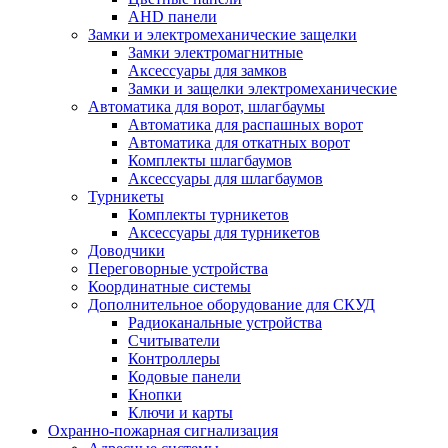
AHD панели
Замки и электромеханические защелки
Замки электромагнитные
Аксессуары для замков
Замки и защелки электромеханические
Автоматика для ворот, шлагбаумы
Автоматика для распашных ворот
Автоматика для откатных ворот
Комплекты шлагбаумов
Аксессуары для шлагбаумов
Турникеты
Комплекты турникетов
Аксессуары для турникетов
Доводчики
Переговорные устройства
Координатные системы
Дополнительное оборудование для СКУД
Радиоканальные устройства
Считыватели
Контроллеры
Кодовые панели
Кнопки
Ключи и карты
Охранно-пожарная сигнализация