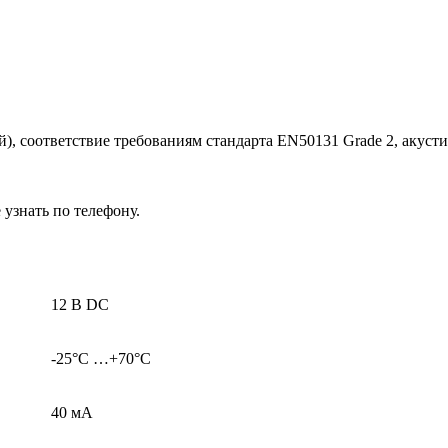
, соответствие требованиям стандарта EN50131 Grade 2, акусти
узнать по телефону.
12 В DC
-25°C …+70°C
40 мА