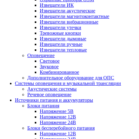
Извещатели ИК
Извещатели акустические
Извещатели магнитоконтактные
Извещатели вибрационные
Извещатели утечки
Тревожные кнопки
Извещатели дымовые
Извещатели ручные
Извещатели тепловые
Оповещение
Световое
Звуковое
Комбинированное
Дополнительное оборудование для ОПС
Системы оповещения и музыкальной трансляции
Акустические системы
Речевое оповещение
Источники питания и аккумуляторы
Блоки питания
Напряжение 5В
Напряжение 12В
Напряжение 24В
Блоки бесперебойного питания
Напряжение 12В