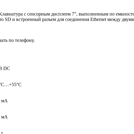
. Клавиатура с сенсорным дисплеем 7”, выполненным по емкнос
cro SD и встроенный разъем для соединения Ethernet между двум
ать по телефону.
 В DC
0°C…+55°C
0 мА
0 мА
 г