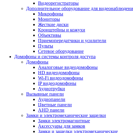
Видеорегистраторы
Дополнительное оборудование для видеонаблюден
Микрофоны
Мониторы
Жесткие диски
Кронштейны и кожухи
Объективы
Приемопередатчики и усилители
Пульты
Сетевое оборудование
Домофоны и системы контроля доступа
Домофоны
Аналоговые видеодомофоны
HD видеодомофоны
Wi-Fi видеодомофоны
IP видеодомофоны
Аудиотрубки
Вызывные панели
Аудиопанели
Цветные панели
AHD панели
Замки и электромеханические защелки
Замки электромагнитные
Аксессуары для замков
Замки и защелки электромеханические