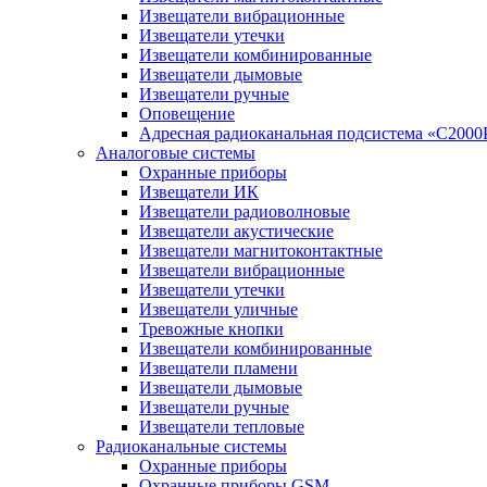
Извещатели вибрационные
Извещатели утечки
Извещатели комбинированные
Извещатели дымовые
Извещатели ручные
Оповещение
Адресная радиоканальная подсистема «С2000
Аналоговые системы
Охранные приборы
Извещатели ИК
Извещатели радиоволновые
Извещатели акустические
Извещатели магнитоконтактные
Извещатели вибрационные
Извещатели утечки
Извещатели уличные
Тревожные кнопки
Извещатели комбинированные
Извещатели пламени
Извещатели дымовые
Извещатели ручные
Извещатели тепловые
Радиоканальные системы
Охранные приборы
Охранные приборы GSM