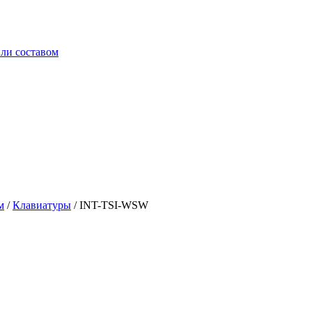
ли составом
м
/
Клавиатуры
/
INT-TSI-WSW