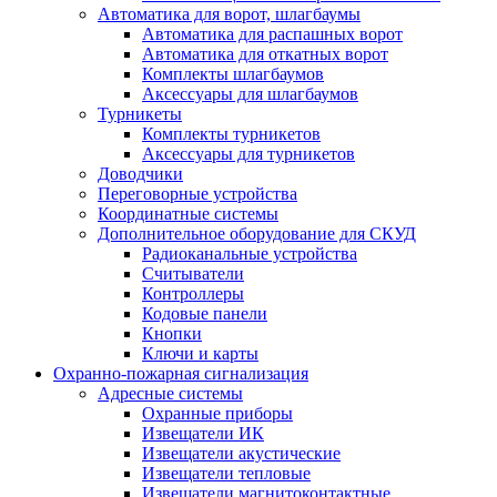
Автоматика для ворот, шлагбаумы
Автоматика для распашных ворот
Автоматика для откатных ворот
Комплекты шлагбаумов
Аксессуары для шлагбаумов
Турникеты
Комплекты турникетов
Аксессуары для турникетов
Доводчики
Переговорные устройства
Координатные системы
Дополнительное оборудование для СКУД
Радиоканальные устройства
Считыватели
Контроллеры
Кодовые панели
Кнопки
Ключи и карты
Охранно-пожарная сигнализация
Адресные системы
Охранные приборы
Извещатели ИК
Извещатели акустические
Извещатели тепловые
Извещатели магнитоконтактные