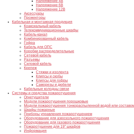
Напряжение 4В
Напряжение 6В
Напряжение 12В
Аксессуары
Прожекторы
Кабельная и монтажная продукция
Коаксиальный кабель
Телекоммуникационные шкафы
Кабель-канал
Комбинированный кабель
Гофра
Кабель для ОПС
Коробки распределительные
Сетевой кабель
Разъемы
Силовой кабель
Крепеж
Стяжки и изолента
Клипсы и скобы
Клипсы для гофры
Саморезы и дюбели
Кабельные колодцы связи
Системы и средства пожаротушения
Огнетушители
Модули пожаротушения порошковые
Модули пожаротушения тонкораспыленной водой или составо
Шкафы пожарные
Приборы управления пожаротушением
Оборудование для аэрозольного пожаротушения
Оборудование для газового пожаротушения
Пожаротушение для 19" шкафов
Информация