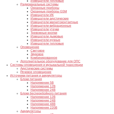
Извещатели тепловые
Радиоканальные системы
Охранные приборы
Охранные приборы GSM
Извещатели ИК
Извещатели акустические
Извещатели магнитоконтактные
Извещатели вибрационные
Извещатели утечки
Тревожные кнопки
Извещатели дымовые
Извещатели ручные
Извещатели тепловые
Оповещение
Световое
Звуковое
Комбинированное
Дополнительное оборудование для ОПС
Системы оповещения и музыкальной трансляции
Акустические системы
Речевое оповещение
Источники питания и аккумуляторы
Блоки питания
Напряжение 5В
Напряжение 12В
Напряжение 24В
Блоки бесперебойного питания
Напряжение 12В
Напряжение 24В
Напряжение 48В
Напряжение 220В
Аккумуляторы