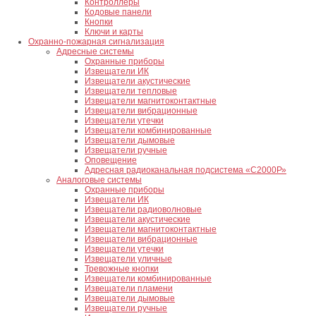
Контроллеры
Кодовые панели
Кнопки
Ключи и карты
Охранно-пожарная сигнализация
Адресные системы
Охранные приборы
Извещатели ИК
Извещатели акустические
Извещатели тепловые
Извещатели магнитоконтактные
Извещатели вибрационные
Извещатели утечки
Извещатели комбинированные
Извещатели дымовые
Извещатели ручные
Оповещение
Адресная радиоканальная подсистема «С2000Р»
Аналоговые системы
Охранные приборы
Извещатели ИК
Извещатели радиоволновые
Извещатели акустические
Извещатели магнитоконтактные
Извещатели вибрационные
Извещатели утечки
Извещатели уличные
Тревожные кнопки
Извещатели комбинированные
Извещатели пламени
Извещатели дымовые
Извещатели ручные