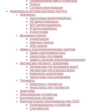
Приемопередатчики и усилители
Пульты
Сетевое оборудование
Домофоны и системы контроля доступа
Домофоны
Аналоговые видеодомофоны
HD видеодомофоны
Wi-Fi видеодомофоны
IP видеодомофоны
Аудиотрубки
Вызывные панели
Аудиопанели
Цветные панели
AHD панели
Замки и электромеханические защелки
Замки электромагнитные
Аксессуары для замков
Замки и защелки электромеханические
Автоматика для ворот, шлагбаумы
Автоматика для распашных ворот
Автоматика для откатных ворот
Комплекты шлагбаумов
Аксессуары для шлагбаумов
Турникеты
Комплекты турникетов
Аксессуары для турникетов
Доводчики
Переговорные устройства
Координатные системы
Дополнительное оборудование для СКУД
Радиоканальные устройства
Считыватели