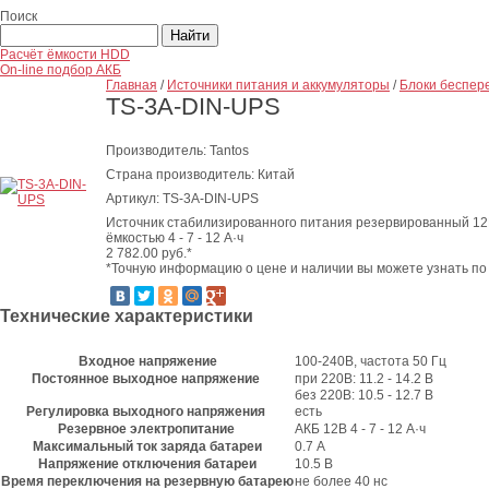
Поиск
Расчёт ёмкости HDD
On-line подбор АКБ
Главная
/
Источники питания и аккумуляторы
/
Блоки беспер
TS-3A-DIN-UPS
Производитель: Tantos
Страна производитель: Китай
Артикул: TS-3A-DIN-UPS
Источник стабилизированного питания резервированный 12В,
ёмкостью 4 - 7 - 12 А·ч
2 782.00
руб.*
*Точную информацию о цене и наличии вы можете узнать по
Технические характеристики
Входное напряжение
100-240В, частота 50 Гц
Постоянное выходное напряжение
при 220В: 11.2 - 14.2 В
без 220В: 10.5 - 12.7 В
Регулировка выходного напряжения
есть
Резервное электропитание
АКБ 12В 4 - 7 - 12 А·ч
Максимальный ток заряда батареи
0.7 А
Напряжение отключения батареи
10.5 В
Время переключения на резервную батарею
не более 40 нс