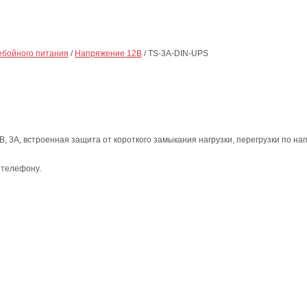
ебойного питания
/
Напряжение 12В
/
TS-3A-DIN-UPS
 3А, встроенная защита от короткого замыкания нагрузки, перегрузки по на
 телефону.